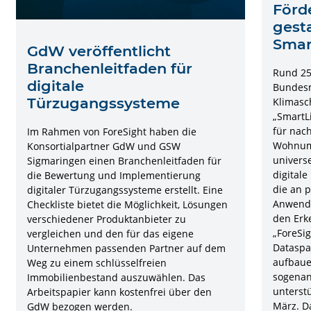
Förd
gesta
Smar
GdW veröffentlicht
Branchenleitfaden für
Rund 25 
digitale
Bundesm
Türzugangssysteme
Klimasc
„SmartLi
für nac
Im Rahmen von ForeSight haben die
Wohnumg
Konsortialpartner GdW und GSW
universe
Sigmaringen einen Branchenleitfaden für
digitale
die Bewertung und Implementierung
die an 
digitaler Türzugangssysteme erstellt. Eine
Anwendu
Checkliste bietet die Möglichkeit, Lösungen
den Erk
verschiedener Produktanbieter zu
„ForeSig
vergleichen und den für das eigene
Dataspa
Unternehmen passenden Partner auf dem
aufbaue
Weg zu einem schlüsselfreien
sogenan
Immobilienbestand auszuwählen. Das
unterstü
Arbeitspapier kann kostenfrei über den
März. D
GdW bezogen werden.