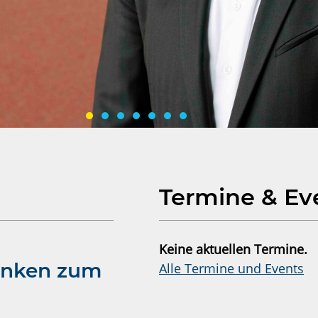
Markt
Termine & Ev
m
Punkt.“
Keine aktuellen Termine.
denken zum
Alle Termine und Events
leiter für Smart
odelle.