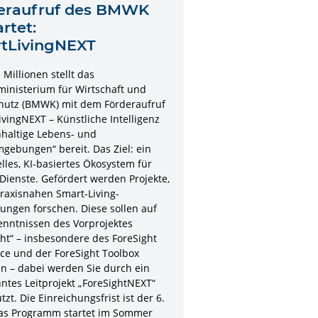
eraufruf des BMWK
rtet:
tLivingNEXT
Millionen stellt das
inisterium für Wirtschaft und
hutz (BMWK) mit dem Förderaufruf
vingNEXT – Künstliche Intelligenz
hhaltige Lebens- und
ebungen“ bereit. Das Ziel: ein
lles, KI-basiertes Ökosystem für
 Dienste. Gefördert werden Projekte,
praxisnahen Smart-Living-
ngen forschen. Diese sollen auf
enntnissen des Vorprojektes
ht“ – insbesondere des ForeSight
ce und der ForeSight Toolbox
n – dabei werden Sie durch ein
ntes Leitprojekt „ForeSightNEXT“
tzt. Die Einreichungsfrist ist der 6.
as Programm startet im Sommer