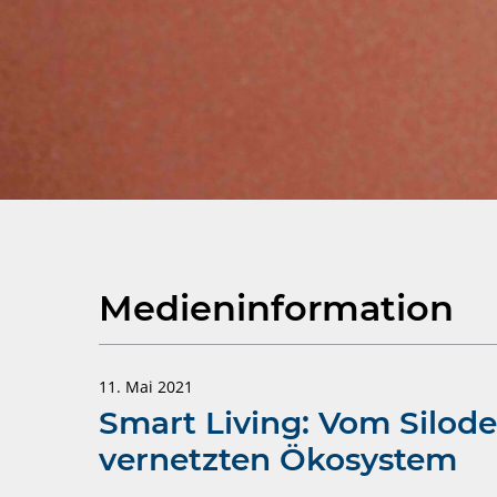
„Der Smart-Living-
Medieninformation
steht an eine
richtungsweisenden 
11. Mai 2021
Smart Living: Vom Silo
Prof. Dr. Oliver Thomas, ForeSight-Teilprojekt
Service Engineering und Geschäftsm
vernetzten Ökosystem