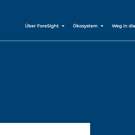
Über ForeSight
Ökosystem
Weg in die
m