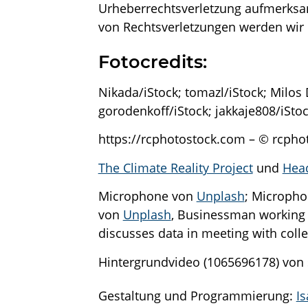
Urheberrechtsverletzung aufmerksa
von Rechtsverletzungen werden wir 
Fotocredits:
Nikada/iStock; tomazl/iStock; Milos 
gorodenkoff/iStock; jakkaje808/iSto
https://rcphotostock.com – © rcphot
The Climate Reality Project
und
Hea
Microphone von
Unplash
; Micropho
von
Unplash
, Businessman working 
discusses data in meeting with col
Hintergrundvideo (1065696178) von 
Gestaltung und Programmierung:
I