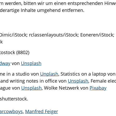
m werden, bitten wir um einen entsprechenden Hinw
derartige Inhalte umgehend entfernen.
Dimic/iStock; rclassenlayouts/iStock; Eoneren/iStock;
ck
ostock (8802)
dway
von
Unsplash
ne in a studio von
Unplash
, Statistics on a laptop vo
and writing notes in office von
Unsplash
, Female ele
league von
Unsplash
, Wolke Netzwerk von
Pixabay
shutterstock.
sarcowboys
,
Manfred Feiger