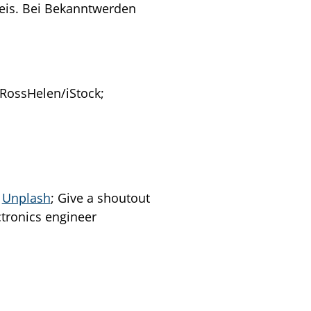
eis. Bei Bekanntwerden
 RossHelen/iStock;
n
Unplash
; Give a shoutout
ctronics engineer