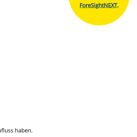
ForeSightNEXT
.
nfluss haben.