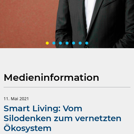
„Der Smart-Living-Markt steht
an einem richtungsweisenden
Medieninformation
Punkt.“
Prof. Dr. Oliver Thomas, ForeSight-Teilprojektleiter für
Smart Service Engineering und Geschäftsmodelle.
11. Mai 2021
Smart Living: Vom
Zum Interview
Silodenken zum vernetzten
Ökosystem