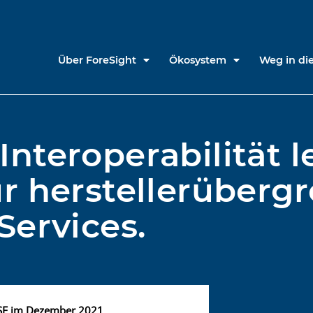
Über ForeSight
Ökosystem
Weg in die
nteroperabilität l
r herstellerüberg
Services.
NSE im Dezember 2021