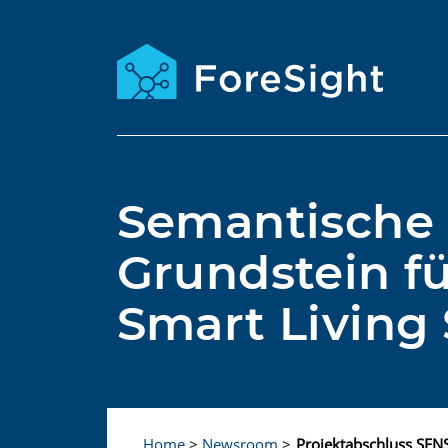
Semantische I
Grundstein fü
Smart Living 
Home
>
Newsroom
>
Projektabschluss SE