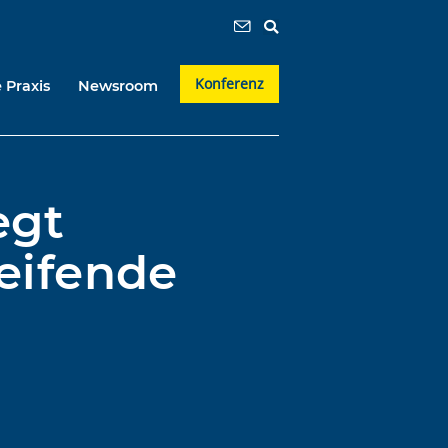
Konferenz
 Praxis
Newsroom
egt
reifende