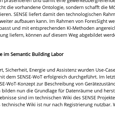
h präsentieren und damit eine gewerkeübergreifen
cht die vorhandene Ontologie, sondern schafft die Mö
eren. SENSE liefert damit den technologischen Rahme
t weiter aufbauen kann. Im Rahmen von ForesSight we
epasst und mit entsprechenden KI-Methoden angereich
ung liefern, können auf diesem Weg abgebildet werd
e im Semantic Building Labor
, Sicherheit, Energie und Assistenz wurden Use-Case
it dem SENSE-WoT erfolgreich durchgeführt. Im letz
NSE-WoT-Konzept zur Beschreibung von Gerätezuständ
 bilden nun die Grundlage für Datenräume und herst
rgebnisse sind im technischen Wiki des SENSE Projek
s technische Wiki ist nur nach Registrierung nutzbar.